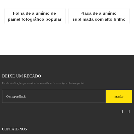
Folha de alumínio de 
Placa de alumínio 
painel fotográfico popular 
sublimada com alto brilho
de alta definição para 
sublimação
DEIXE UM RECADO
Receba atualizações por e-mail sobre as novidades da nossa loja e ofertas especiais.
mandar
CONTATE-NOS