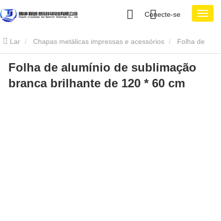
Conecte-se
Lar
Chapas metálicas impressas e acessórios
Folha de
Folha de alumínio de sublimação
alumínio de sublimação
Folha de alumínio de sublimação branca
branca brilhante de 120 * 60 cm
brilhante de 120 * 60 cm