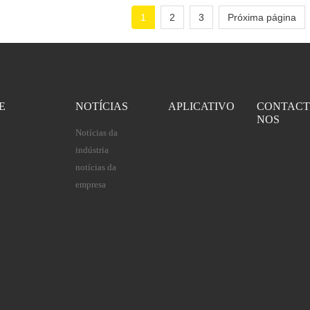
1
2
3
Próxima página
E
NOTÍCIAS
APLICATIVO
CONTACT
NOS
Notícias da
indústria
notícias da
empresa