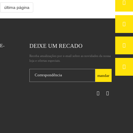
última página
DEIXE UM RECADO
E-
Receba atualizações por e-mail sobre as novidades da nossa
loja e ofertas especiais.
mandar