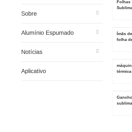
Folhas 
Sublim
Sobre
Alumínio Espumado
Ímãs de
Contat
folha d
Notícias
máquina
Contat
Aplicativo
térmica
Gancho 
Contat
sublima
Contat