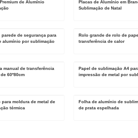
Premium de Alumínio 
Placas de Alumínio em Branc
ação
Sublimação de Natal
Folhas Premium de Alumínio Sublimação
 parede de segurança para 
Rolo grande de rolo de papel
e agora
Contate agora
e alumínio por sublimação
transferência de calor
Ímãs de parede de segurança para folha de alumínio por sublimação
 manual de transferência 
Papel de sublimação A4 para
e agora
Contate agora
 de 60*80cm
impressão de metal por sub
máquina manual de transferência térmica de 60*80cm
para moldura de metal de 
Folha de alumínio de sublim
e agora
Contate agora
ção térmica
de prata espelhada
Gancho para moldura de metal de sublimação térmica
e agora
Contate agora