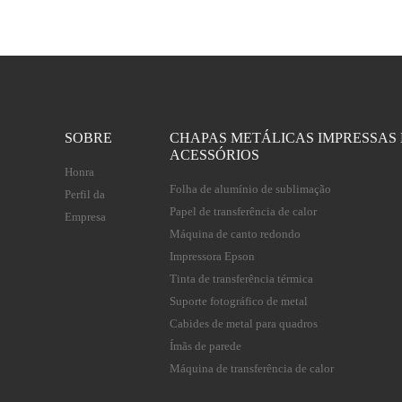
SOBRE
CHAPAS METÁLICAS IMPRESSAS 
ACESSÓRIOS
Honra
Folha de alumínio de sublimação
Perfil da
Papel de transferência de calor
Empresa
Máquina de canto redondo
Impressora Epson
Tinta de transferência térmica
Suporte fotográfico de metal
Cabides de metal para quadros
Ímãs de parede
Máquina de transferência de calor