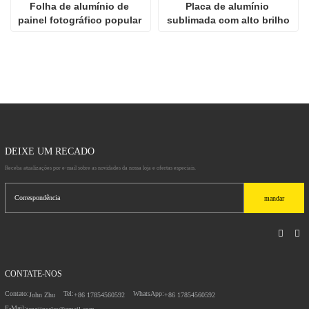
Folha de alumínio de 
Placa de alumínio 
painel fotográfico popular 
sublimada com alto brilho
de alta definição para 
sublimação
DEIXE UM RECADO
Receba atualizações por e-mail sobre as novidades da nossa loja e ofertas especiais.
mandar
CONTATE-NOS
Contato:
Tel:
WhatsApp:
John Zhu
+86 17854560592
+86 17854560592
E-Mail: