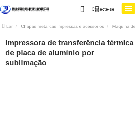
Conecte-se
Lar
Chapas metálicas impressas e acessórios
Máquina de
Impressora de transferência térmica
transferência de calor
Impressora de transferência térmica de
de placa de alumínio por
placa de alumínio por sublimação
sublimação