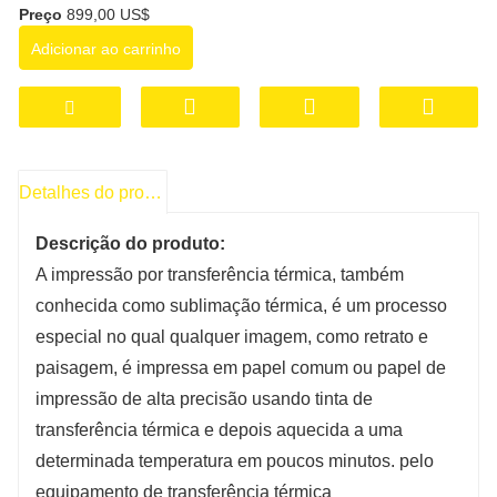
impressão por transferência térmica é uma
Preço
899,00 US$
tecnologia de impressão comum adequada
Adicionar ao carrinho
para uma variedade de materiais e produtos,
como roupas, telas, cerâmicas, metais e
plásticos.
A máquina de transferência térmica é um
dispositivo de impressão versátil, fácil de
Detalhes do produto
operar e amplamente utilizado que permite a
Descrição do produto:
transmissão de imagens ou designs de alta
A impressão por transferência térmica, também
qualidade por meio da tecnologia de
conhecida como sublimação térmica, é um processo
transferência térmica e pode ser usada para
especial no qual qualquer imagem, como retrato e
necessidades de impressão em uma variedade
paisagem, é impressa em papel comum ou papel de
de indústrias e aplicações.
impressão de alta precisão usando tinta de
transferência térmica e depois aquecida a uma
determinada temperatura em poucos minutos. pelo
equipamento de transferência térmica