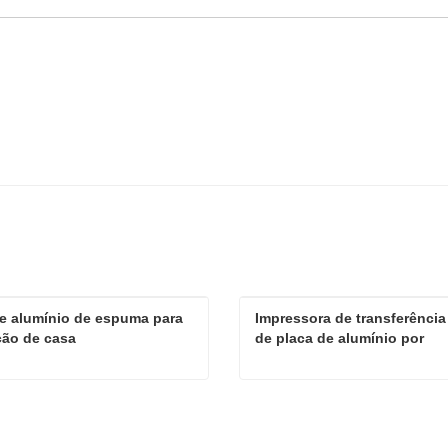
e alumínio de espuma para 
Impressora de transferência 
ção de casa
de placa de alumínio por 
sublimação
Folha de alumínio de espuma para decoração de casa
ate agora
Contate agora