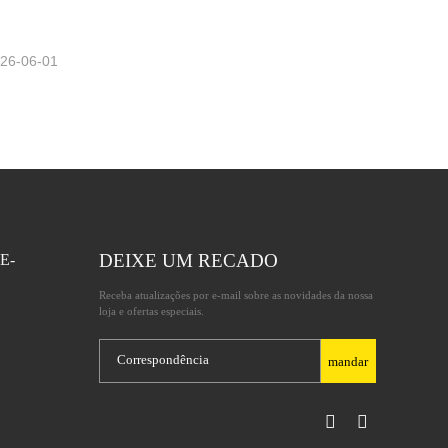
26-06-01
DEIXE UM RECADO
E-
Receba atualizações por e-mail sobre as novidades da nossa
loja e ofertas especiais.
mandar