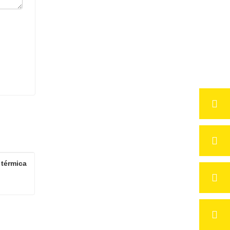
térmica 
Impressora de transferência térmica de placa de alumínio por sublimação