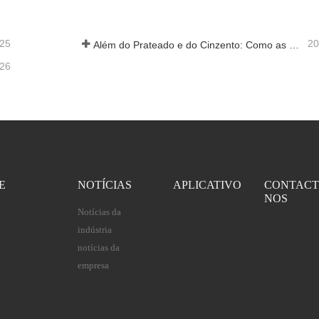
-25
20
Além do Prateado e do Cinzento: Como as Cores Personalizadas Desbloqueiam Infinitas Possibilidades para a Espuma de Alumínio
-26
E
NOTÍCIAS
APLICATIVO
CONTACT
NOS
Notícias da
indústria
notícias da
empresa