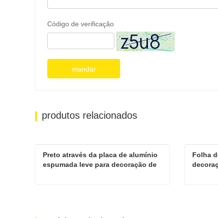
Código de verificação
mandar
produtos relacionados
Preto através da placa de alumínio 
Folha d
espumada leve para decoração de 
decora
construção
Preto através da placa de alumínio espumada leve para decoração de construção
Contate agora
Cont