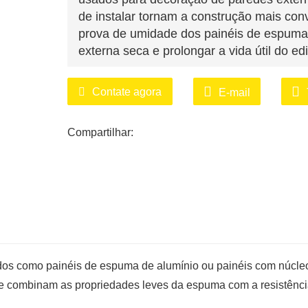
de instalar tornam a construção mais c
prova de umidade dos painéis de espuma
externa seca e prolongar a vida útil do edi
Decoração de tetos: No espaço intern
Contate agora
E-mail
podem ser utilizados para decoração de t
isolamento térmico e acústico, ao mesm
Compartilhar:
sensação de modernidade e estilo.
Paredes decorativas: Os painéis de 
podem ser utilizados para decoração de p
ambiente confortável e moderno para o e
Decoração de móveis: Painéis de es
utilizados para decoração de móveis em 
os como painéis de espuma de alumínio ou painéis com núcle
mesa, portas de armários, etc., agregand
espaços internos.
ue combinam as propriedades leves da espuma com a resistênci