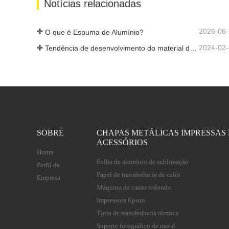
Notícias relacionadas
2026-06
O que é Espuma de Alumínio?
2024-02
Tendência de desenvolvimento do material de alumínio
SOBRE
CHAPAS METÁLICAS IMPRESSAS 
ACESSÓRIOS
Honra
Folha de alumínio de sublimação
Perfil da
Papel de transferência de calor
Empresa
Máquina de canto redondo
Impressora Epson
Tinta de transferência térmica
Suporte fotográfico de metal