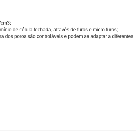
Em geral, os painéis de espuma de al
fornecer soluções decorativas leves, durá
que trazem propriedades práticas como i
2/cm3;
arquitetura e aos espaços internos do res
mínio de célula fechada, através de furos e micro furos;
a dos poros são controláveis ​​e podem se adaptar a diferentes