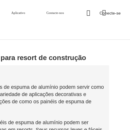
Conecte-se
Aplicativo
Contacte-nos
para resort de construção
éis de espuma de alumínio podem servir como
ariedade de aplicações decorativas e
rições de como os painéis de espuma de
néis de espuma de alumínio podem ser
nas em resorts. Seus recursos leves e fáceis