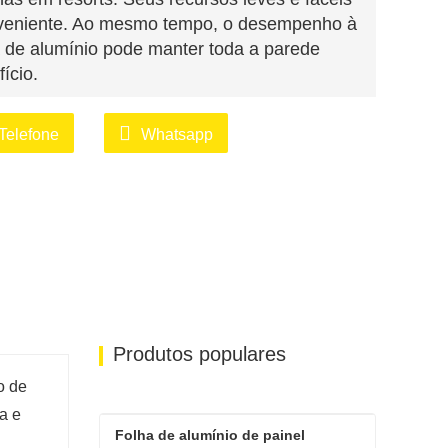
onveniente. Ao mesmo tempo, o desempenho à
 de alumínio pode manter toda a parede
fício.
o do resort, painéis de espuma de alumínio
Telefone
Whatsapp
etos, proporcionando bons efeitos de
o tempo que conferem ao espaço uma
espuma de alumínio têm um belo visual e
aredes internas de resorts, criando um
spaço.
puma de alumínio também podem ser
Produtos populares
resorts, como na confecção de tampos de
o de
o elementos de design exclusivos aos
a e
Folha de alumínio de painel 