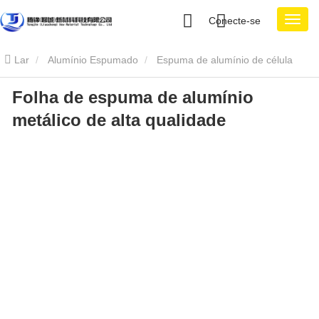
Conecte-se
Lar
Alumínio Espumado
Espuma de alumínio de célula
Folha de espuma de alumínio
fechada
Folha de espuma de alumínio metálico de alta qualidade
metálico de alta qualidade