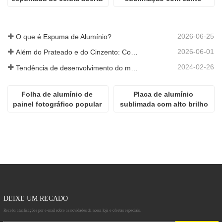
de 5mm para isolamento 
redondo e furo
térmico de pesquisa de 
laboratório
2026-06-25
O que é Espuma de Alumínio?
2026-06-01
Além do Prateado e do Cinzento: Como as Cores Personalizadas Desbloqueiam Infinitas Possibilidades para a Espuma de Alumínio
2024-02-26
Tendência de desenvolvimento do material de alumínio
Folha de alumínio de 
Placa de alumínio 
painel fotográfico popular 
sublimada com alto brilho
de alta definição para 
sublimação
DEIXE UM RECADO
Receba atualizações por e-mail sobre as novidades da nossa loja e ofertas especiais.