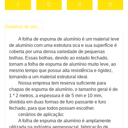
resistência e rigidez, mas é muito leve. Esta
placa de alumínio possui excelentes
propriedades de isolamento térmico e acústico,
Detalhes do produto
adequada para indústria aeroespacial,
fabricação automotiva, materiais de construção
A folha de espuma de alumínio é um material leve
e outras áreas.
de alumínio com uma estrutura oca e sua superfície é
coberta por uma densa variedade de pequenas
bolhas. Essas bolhas, devido ao estado fechado,
tornam a folha de espuma de alumínio muito leve, ao
mesmo tempo que possui alta resistência e rigidez,
tornando-a um material estrutural ideal.
Nossa empresa tem reserva suficiente para
chapas de espuma de alumínio, o tamanho geral é de
1 * 2 metros, a espessura é de 5 mm e 10 mm,
dividida em duas formas de furo passante e furo
fechado, para que todos possam escolher.
cenários de aplicação:
A folha de espuma de alumínio é amplamente
utilizada na indústria aeroespacial, fabricação de