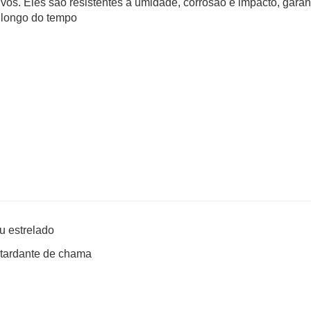
ivos. Eles são resistentes à umidade, corrosão e impacto, garan
longo do tempo
u estrelado
etardante de chama