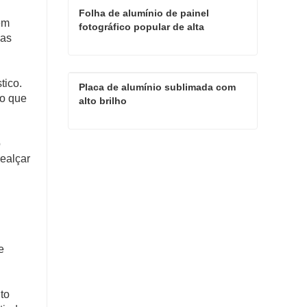
Folha de alumínio de painel 
em
fotográfico popular de alta 
 as
definição para sublimação
Folha de alumínio de painel fotográfico popular de alta definição para sublimação
tico.
Placa de alumínio sublimada com 
Contate agora
do que
alto brilho
o
Placa de alumínio sublimada com alto brilho
ealçar
Contate agora
e
to