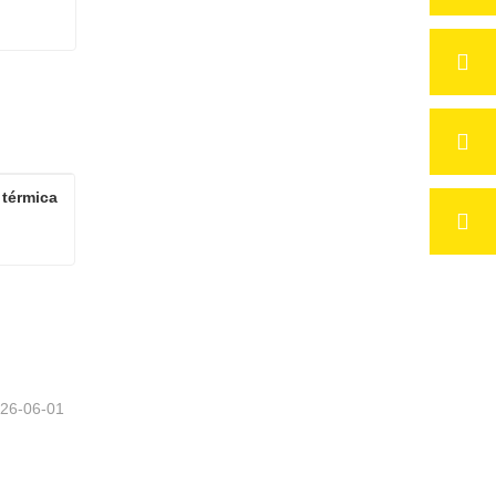
térmica 
Impressora de transferência térmica de placa de alumínio por sublimação
26-06-01