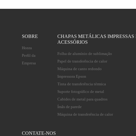
SOBRE
CHAPAS METÁLICAS IMPRESSAS 
ACESSÓRIOS
Honra
Folha de alumínio de sublimação
Perfil da
Papel de transferência de calor
Empresa
Máquina de canto redondo
Impressora Epson
Tinta de transferência térmica
Suporte fotográfico de metal
Cabides de metal para quadros
Ímãs de parede
Máquina de transferência de calor
CONTATE-NOS