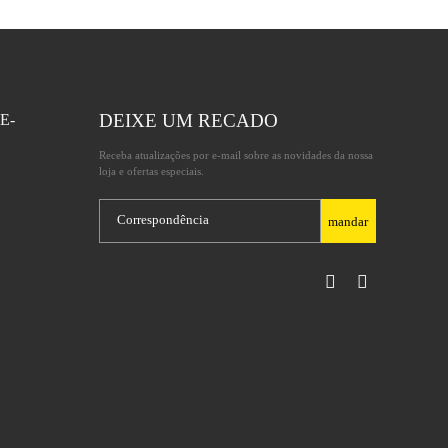
DEIXE UM RECADO
E-
Receba atualizações por e-mail sobre as novidades da nossa
loja e ofertas especiais.
mandar