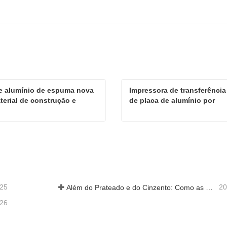
e alumínio de espuma nova 
Impressora de transferência 
terial de construção e 
de placa de alumínio por 
ção
sublimação
Placa de alumínio de espuma nova para material de construção e decoração
ate agora
Contate agora
-25
20
Além do Prateado e do Cinzento: Como as Cores Personalizadas Desbloqueiam Infinitas Possibilidades para a Espuma de Alumínio
-26