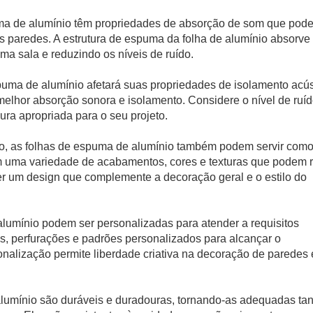
puma de alumínio têm propriedades de absorção de som que pod
as paredes. A estrutura de espuma da folha de alumínio absorve
a sala e reduzindo os níveis de ruído.
puma de alumínio afetará suas propriedades de isolamento acús
lhor absorção sonora e isolamento. Considere o nível de ruí
ura apropriada para o seu projeto.
co, as folhas de espuma de alumínio também podem servir com
m uma variedade de acabamentos, cores e texturas que podem r
er um design que complemente a decoração geral e o estilo do
alumínio podem ser personalizadas para atender a requisitos
as, perfurações e padrões personalizados para alcançar o
nalização permite liberdade criativa na decoração de paredes 
alumínio são duráveis ​​e duradouras, tornando-as adequadas tan