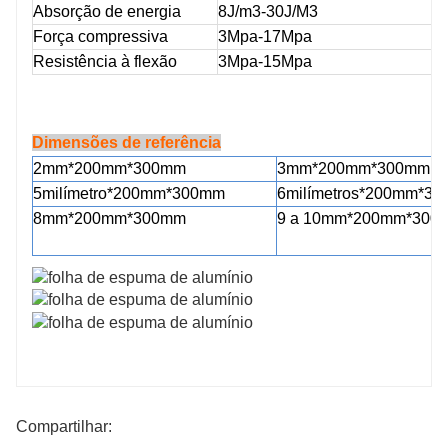
Absorção de energia
8J/m3-30J/M3
Força compressiva
3Mpa-17Mpa
Resistência à flexão
3Mpa-15Mpa
Dimensões de referência
2m
m*
2
00mm*
3
00mm
3mm*200mm*300mm
5
milímetro*200mm*300mm
6
milímetros*
2
00mm*
3
0
8mm*200mm*300mm
9 a 10mm*200mm*300
Compartilhar: