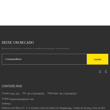
de alta definição para 
sublimação
DEIXE UM RECADO
Receba atualizações por e-mail sobre as novidades da nossa loja e ofertas especiais.
mandar
CONTATE-NOS
Contato:
Tel:
WhatsApp:
John Zhu
+86 17854560592
+86 17854560592
E-Mail:
tengjinsales@gmail.com
Endereço:
Edifícios de Fábrica N.º 2–4, Extremo Oeste da Aldeia de Wangzhuang, Cidade de Xuying, Zona de Alta