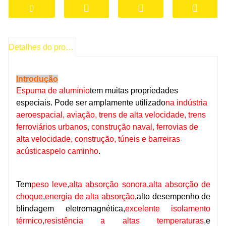
Detalhes do produto
Introdução
Espuma de alumínio
tem muitas propriedades
especiais. Pode ser amplamente utilizado
na indústria
aeroespacial, aviação, trens de alta velocidade, trens
ferroviários urbanos, construção naval, ferrovias de
alta velocidade, construção, túneis e barreiras
acústicas
pelo caminho
.
Tem
peso leve
,
alta absorção sonora
,
alta absorção de
choque
,
energia de alta absorção
,
alto desempenho de
blindagem eletromagnética,
excelente isolamento
térmico
,
resistência a altas temperaturas
,
e