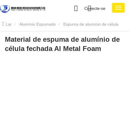
Conecte-se
Lar
Alumínio Espumado
Espuma de alumínio de célula
Material de espuma de alumínio de
fechada
Material de espuma de alumínio de célula fechada Al
célula fechada Al Metal Foam
Metal Foam