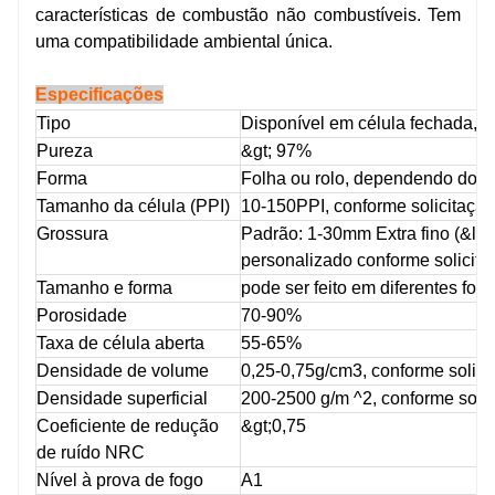
características de combustão não combustíveis. Tem
uma compatibilidade ambiental única.
Especificações
Tipo
Disponível em célula fechada, cé
Pureza
&gt; 97%
Forma
Folha ou rolo, dependendo do 
Tamanho da célula (PPI)
10-150PPI, conforme solicitação
Grossura
Padrão: 1-30mm Extra fino (&lt;
personalizado conforme solicita
Tamanho e forma
pode ser feito em diferentes for
Porosidade
70-90%
Taxa de célula aberta
55-65%
Densidade de volume
0,25-0,75g/cm3, conforme solici
Densidade superficial
200-2500 g/m ^2, conforme solic
Coeficiente de redução
&gt;0,75
de ruído NRC
Nível à prova de fogo
A1