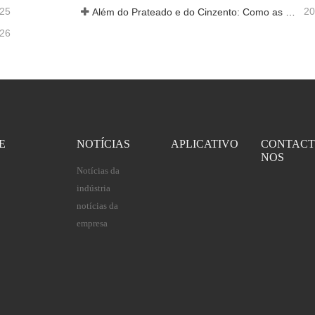
-25
20
Além do Prateado e do Cinzento: Como as Cores Personalizadas Desbloqueiam Infinitas Possibilidades para a Espuma de Alumínio
-26
E
NOTÍCIAS
APLICATIVO
CONTACT
NOS
Notícias da
indústria
notícias da
empresa