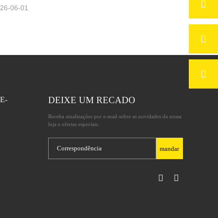
26-06-01
DEIXE UM RECADO
E-
Receba atualizações por e-mail sobre as novidades da nossa
loja e ofertas especiais.
mandar