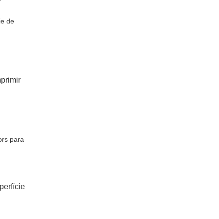
ie de
primir
ors para
erfície