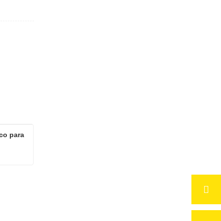
o para 
Placas de Alumínio em Branco para Sublimação de Natal