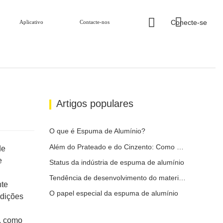
Conecte-se
Aplicativo
Contacte-nos
Artigos populares
O que é Espuma de Alumínio?
Além do Prateado e do Cinzento: Como as Cores Personalizadas Desbloqueiam Infinitas Possibilidades para a Espuma de Alumínio
de
e
Status da indústria de espuma de alumínio
Tendência de desenvolvimento do material de alumínio
nte
O papel especial da espuma de alumínio
ndições
s, como