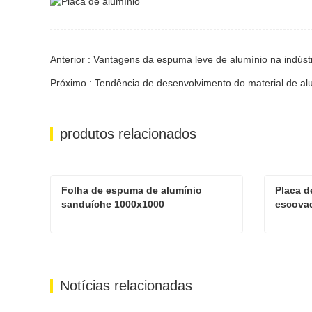
Anterior : Vantagens da espuma leve de alumínio na indúst
Próximo : Tendência de desenvolvimento do material de al
produtos relacionados
Folha de espuma de alumínio 
Placa d
sanduíche 1000x1000
escova
Folha de espuma de alumínio sanduíche 1000x1000
Contate agora
Contat
Notícias relacionadas