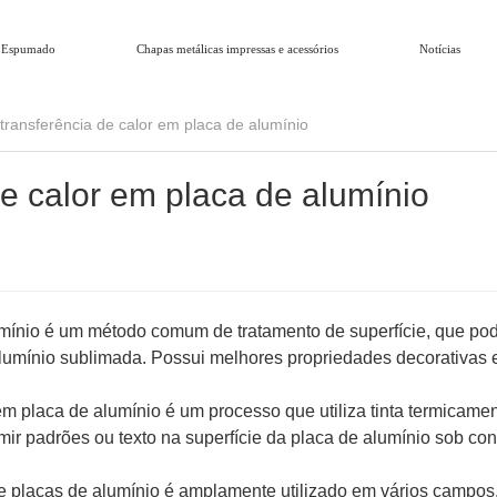
 Espumado
Chapas metálicas impressas e acessórios
Notícias
transferência de calor em placa de alumínio
e calor em placa de alumínio
lumínio é um método comum de tratamento de superfície, que po
 alumínio sublimada. Possui melhores propriedades decorativas 
em placa de alumínio é um processo que utiliza tinta termicame
imir padrões ou texto na superfície da placa de alumínio sob co
de placas de alumínio é amplamente utilizado em vários campo