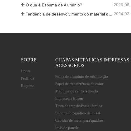
2026-06
O que é Espuma de Alumínio?
2024-02
Tendência de desenvolvimento do material de alumínio
SOBRE
CHAPAS METÁLICAS IMPRESSAS 
ACESSÓRIOS
Honra
Folha de alumínio de sublimação
Perfil da
Papel de transferência de calor
Empresa
Máquina de canto redondo
Impressora Epson
Tinta de transferência térmica
Suporte fotográfico de metal
Cabides de metal para quadros
Ímãs de parede