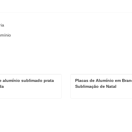
ria
umínio
e alumínio sublimado prata 
Placas de Alumínio em Branc
da
Sublimação de Natal
Placa de alumínio sublimado prata escovada
e agora
Contate agora